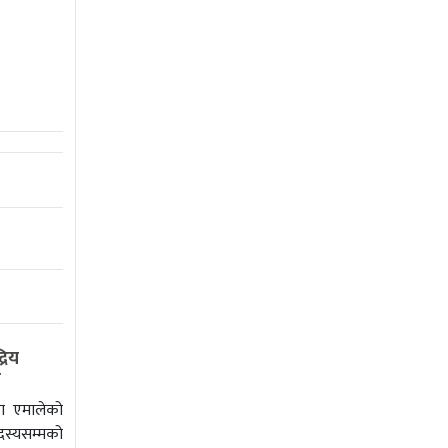
रिय
ो
ा एमालेको
स्यसम्मको