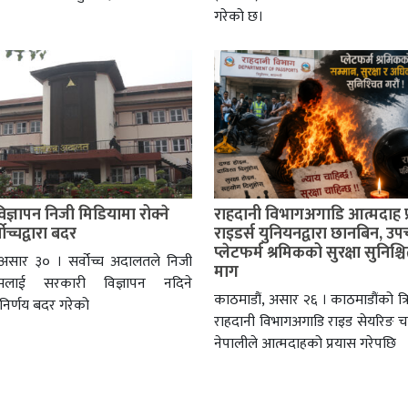
गरेको छ।
ज्ञापन निजी मिडियामा रोक्ने
राहदानी विभागअगाडि आत्मदाह प्
वोच्चद्वारा बदर
राइडर्स युनियनद्वारा छानबिन, उप
प्लेटफर्म श्रमिकको सुरक्षा सुनिश्चि
 असार ३० । सर्वोच्च अदालतले निजी
माग
ध्यमलाई सरकारी विज्ञापन नदिने
काठमाडौं, असार २६ । काठमाडौंको त्रिपु
िर्णय बदर गरेको
राहदानी विभागअगाडि राइड सेयरिङ
नेपालीले आत्मदाहको प्रयास गरेपछि