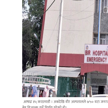
आषाढ १०,
काठमाडौं । अबदेखि वीर अस्पतालले ७५० वटा जनर
बेड निःशुल्क गर्ने निर्णय गरेको हो।