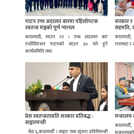
पाटन उच्च अदालत बारमा पहिलोपटक
सरकार र 
स्वतन्त्र मञ्चको पूर्ण प्यानल
सहमति, ज
काठमाडौं, साउन २२ । उच्च अदालत बार
काठमाडौं
एशोसिएशन पाटनको साउन ३० गते हुने
रानाभाट र
कार्यसमिति तथा
प्रेस स्वतन्त्रताप्रति सरकार प्रतिबद्ध :
मन्त्रालय
सञ्चारमन्त्री
काठमाडौ
जेठ ६,काठमाडौँ । सञ्चार तथा सूचना प्रविधिमन्त्री
मन्त्रालयक