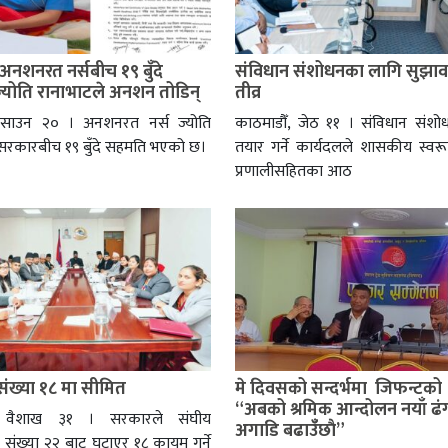
अनशनरत नर्सबीच १९ बुँदे
संविधान संशोधनका लागि सुझाव
्योति रानाभाटले अनशन तोडिन्
तीव्र
, साउन २० । अनशनरत नर्स ज्योति
काठमाडौँ, जेठ ११ । संविधान संशो
 सरकारबीच १९ बुँदे सहमति भएको छ।
तयार गर्ने कार्यदलले शासकीय स्वरू
प्रणालीसहितका आठ
 संख्या १८ मा सीमित
मे दिवसको सन्दर्भमा जिफन्टको
“अबको श्रमिक आन्दोलन नयाँ ढं
ँ, वैशाख ३१ । सरकारले संघीय
अगाडि बढाउँँछाै”
ो संख्या २२ बाट घटाएर १८ कायम गर्ने