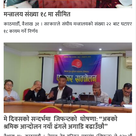
मन्त्रालय संख्या १८ मा सीमित
काठमाडौँ, वैशाख ३१ । सरकारले संघीय मन्त्रालयको संख्या २२ बाट घटाएर
१८ कायम गर्ने निर्णय
मे दिवसको सन्दर्भमा जिफन्टको घोषणा: “अबको
श्रमिक आन्दोलन नयाँ ढंगले अगाडि बढाउँँछाै”