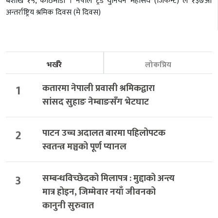
बैशाख १५, काठमाडौं । नेपाल ट्रेड युनियन महासंघ (जिफन्ट) ले १३७औं
अन्तर्राष्ट्रिय श्रमिक दिवस (मे दिवस)
भर्खरै
लोकप्रिय
1
कतारमा नेपाली प्रवासी श्रमिकद्वारा
सांसद सुहाङ नेम्बाङसँग भेटघाट
2
पाटन उच्च अदालत बारमा पहिलोपटक
स्वतन्त्र मञ्चको पूर्ण प्यानल
3
सम्बन्धविच्छेदको मिलापत्र : मुद्दाको अन्त्य
मात्र होइन, जिम्मेवार नयाँ जीवनको
कानुनी सुरुवात