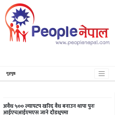
गृहपृष्ठ
अवैध ५०० ल्यापटप खरिद वैध बनाउन थापा पुनः
आईएचआईएमएस जाने दौडधुपमा