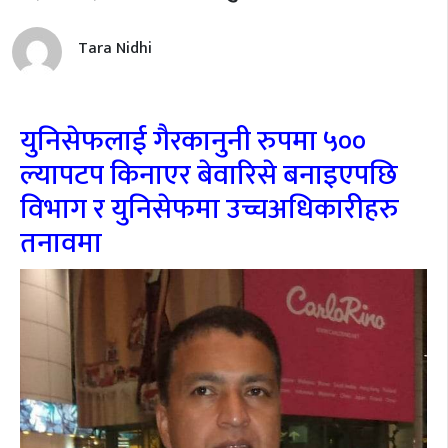
Tara Nidhi
युनिसेफलाई गैरकानुनी रुपमा ५००
ल्यापटप किनाएर बेवारिसे बनाइएपछि
विभाग र युनिसेफमा उच्चअधिकारीहरु
तनावमा