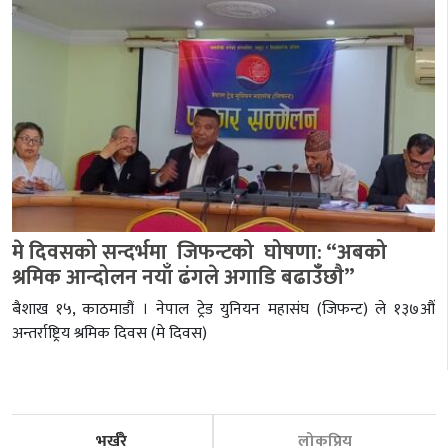
मे दिवसको सन्दर्भमा जिफन्टको घोषणा: “अबको
श्रमिक आन्दोलन नयाँ ढंगले अगाडि बढाउँँछाै”
बैशाख १५, काठमाडौं । नेपाल ट्रेड युनियन महासंघ (जिफन्ट) ले १३७औं
अन्तर्राष्ट्रिय श्रमिक दिवस (मे दिवस)
भर्खरै
लोकप्रिय