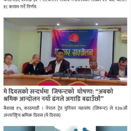
१८ कायम गर्ने निर्णय
मे दिवसको सन्दर्भमा जिफन्टको घोषणा: “अबको
श्रमिक आन्दोलन नयाँ ढंगले अगाडि बढाउँँछाै”
बैशाख १५, काठमाडौं । नेपाल ट्रेड युनियन महासंघ (जिफन्ट) ले १३७औं
अन्तर्राष्ट्रिय श्रमिक दिवस (मे दिवस)