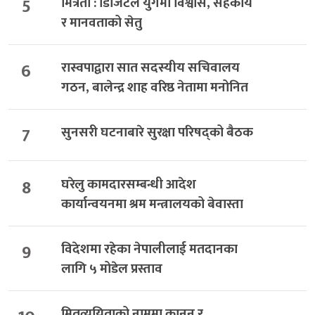
5
मित्रता : डिजिटल युगमा विश्वास, सहकार्य
र मानवताको सेतु
6
रास्वपाद्वारा सात सदस्यीय सचिवालय
गठन, बालेन्द्र शाह वरिष्ठ नेतामा मनोनित
7
सुनसरी घटनाबारे सुरक्षा परिषद्को बैठक
8
घरेलु कामदारसम्बन्धी आदेश
कार्यान्वयनमा श्रम मन्त्रालयको बेवास्ता
9
विदेशमा रहेका नेपालीलाई मतदानका
लागि ५ मोडेल प्रस्ताव
मितव्ययिताको नाममा कानुन र