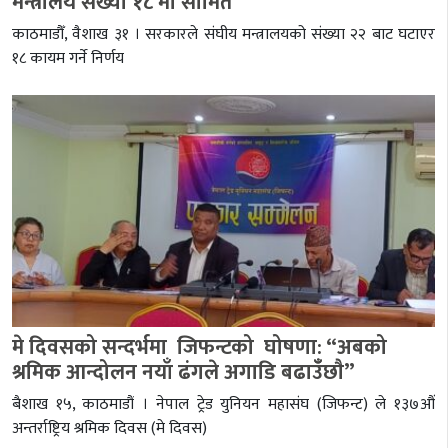
मन्त्रालय संख्या १८ मा सीमित
काठमाडौँ, वैशाख ३१ । सरकारले संघीय मन्त्रालयको संख्या २२ बाट घटाएर
१८ कायम गर्ने निर्णय
मे दिवसको सन्दर्भमा जिफन्टको घोषणा: “अबको
श्रमिक आन्दोलन नयाँ ढंगले अगाडि बढाउँँछाै”
बैशाख १५, काठमाडौं । नेपाल ट्रेड युनियन महासंघ (जिफन्ट) ले १३७औं
अन्तर्राष्ट्रिय श्रमिक दिवस (मे दिवस)