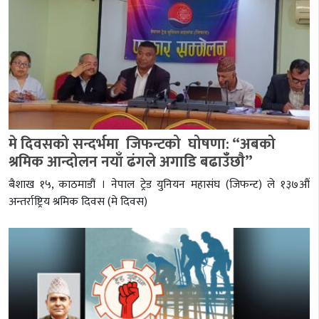
मे दिवसको सन्दर्भमा जिफन्टको घोषणा: “अबको
श्रमिक आन्दोलन नयाँ ढंगले अगाडि बढाउँँछाै”
बैशाख १५, काठमाडौं । नेपाल ट्रेड युनियन महासंघ (जिफन्ट) ले १३७औं
अन्तर्राष्ट्रिय श्रमिक दिवस (मे दिवस)