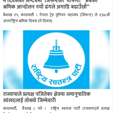
मे दिवसको सन्दर्भमा जिफन्टको घोषणा: “अबको
श्रमिक आन्दोलन नयाँ ढंगले अगाडि बढाउँँछाै”
बैशाख १५, काठमाडौं । नेपाल ट्रेड युनियन महासंघ (जिफन्ट) ले १३७औं
अन्तर्राष्ट्रिय श्रमिक दिवस (मे दिवस)
रास्वापाले प्रत्यक्ष नजितेका क्षेत्रमा समानुपातिक
सांसदलाई तोक्यो जिम्मेवारी
काठमाडौँ, र्वैशाख ८ गते । राष्ट्रिय स्वतन्त्र पार्टी (रास्वापा)ले प्रत्यक्ष