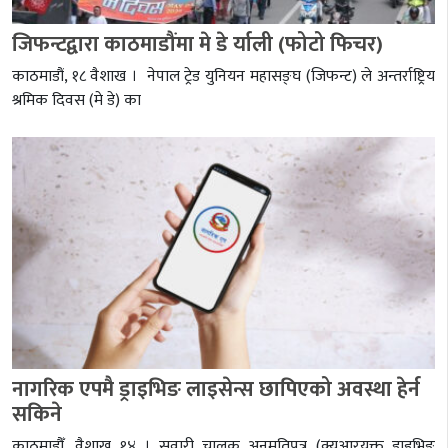
जिफन्टद्वारा काठमाडौंमा मे डे र्याली (फोटो फिचर)
काठमाडौं, १८ वैशाख । नेपाल ट्रेड युनियन महासङ्घ (जिफन्ट) ले अन्तर्राष्ट्रिय
श्रमिक दिवस (मे डे) का
नागरिक एपमै ड्राइभिङ लाइसेन्स छापिएको अवस्था हेर्न
सकिने
काठमाडौँ, वैशाख १४ । सवारी चालक अनुमतिपत्र (क्यूआरयुक्त ड्राइभिङ