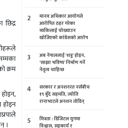
2
मानव अधिकार आयोगले
 छिद्र
आरोपित ठहर गरेका
व्यक्तिलाई चोख्याउन
खोजिएको कांग्रेसको आरोप
ीहरूले
3
अब नेपाललाई ‘शत्रु’ होइन,
ीसम्मका
‘साझा भविष्य’ निर्माण गर्ने
को क्रम
नेतृत्व चाहिन्छ
4
सरकार र अनशनरत नर्सबीच
 होइन,
१९ बुँदे सहमति, ज्योति
रानाभाटले अनशन तोडिन्
्र होइन
प्रपाले
5
मित्रता : डिजिटल युगमा
न् ।
विश्वास, सहकार्य र