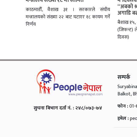
मन्त्रालय संख्या १८ मा सीमित
मे दिवसक
“अबको श्
काठमाडौँ, वैशाख ३१ । सरकारले संघीय
अगाडि बढा
मन्त्रालयको संख्या २२ बाट घटाएर १८ कायम गर्ने
बैशाख १५, 
निर्णय
(जिफन्ट) ले
दिवस)
सम्पर्क
Suryabina
Balkot, B
फोन :
01-
सुचना बिभाग दर्ता नं. : २४८/०७३-७४
इमेल :
pe