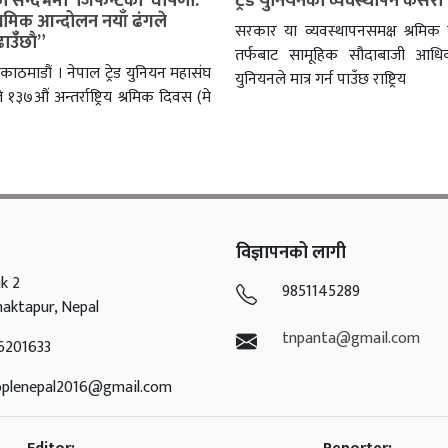
ो सन्दर्भमा जिफन्टको घोषणा:
ट्रेड युनियनको व्यवस्थापन कसरी
रमिक आन्दोलन नयाँ ढंगले
सरकार या व्यवस्थापनसमक्ष श्रमिक 
उँँछाै”
तर्फबाट सामूहिक सौदाबाजी आधिका
काठमाडौं । नेपाल ट्रेड युनियन महासंघ
युनियनले मात्र गर्न पाउँछ राष्ट्रिय
 १३७औं अन्तर्राष्ट्रिय श्रमिक दिवस (मे
विज्ञापनको लागी
k 2
9851145289
haktapur, Nepal
tnpanta@gmail.com
6201633
oplenepal2016@gmail.com