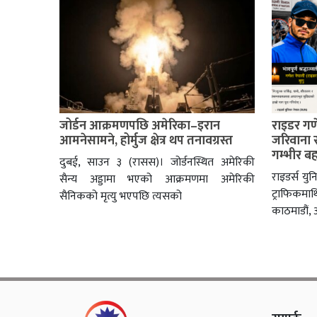
जोर्डन आक्रमणपछि अमेरिका–इरान
राइडर गणे
आमनेसामने, होर्मुज क्षेत्र थप तनावग्रस्त
जरिवाना 
गम्भीर ब
दुबई, साउन ३ (रासस)। जोर्डनस्थित अमेरिकी
राइडर्स यु
सैन्य अड्डामा भएको आक्रमणमा अमेरिकी
ट्राफिकमाथ
सैनिकको मृत्यु भएपछि त्यसको
काठमाडौं,