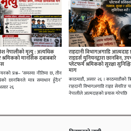
श नेपालीको मृत्यु : अत्यधिक
राहदानी विभागअगाडि आत्मदाह प्
र श्रमिकको मानसिक दबाबबारे
राइडर्स युनियनद्वारा छानबिन, उप
हस
प्लेटफर्म श्रमिकको सुरक्षा सुनिश्चि
माग
नियनको प्रश्न– ‘समस्या नीतिमा छ, तीन
काठमाडौं, असार २६ । काठमाडौंको त्रिपु
िको छानबिनले मात्र समाधान हुँदैन’
राहदानी विभागअगाडि राइड सेयरिङ
 असार २६
नेपालीले आत्मदाहको प्रयास गरेपछि