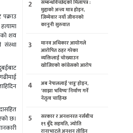
2
सम्बन्धविच्छेदको मिलापत्र :
मुद्दाको अन्त्य मात्र होइन,
 पक्राउ
जिम्मेवार नयाँ जीवनको
कानुनी सुरुवात
हत्यामा
ामको शव
3
मानव अधिकार आयोगले
 संस्था
आरोपित ठहर गरेका
व्यक्तिलाई चोख्याउन
खोजिएको कांग्रेसको आरोप
दुबईबाट
ागढीमाई
4
अब नेपाललाई ‘शत्रु’ होइन,
जाहिदिन
‘साझा भविष्य’ निर्माण गर्ने
नेतृत्व चाहिन्छ
ोदासहित
5
सरकार र अनशनरत नर्सबीच
ाएको छ।
१९ बुँदे सहमति, ज्योति
 जानकारी
रानाभाटले अनशन तोडिन्