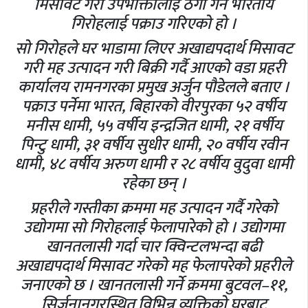
मिसावट गरी उपभोक्तालाई ठगी गर्ने भारतीय
गिरोहलाई पक्राउ गरिएको हो ।
सो गिरोहले घर भाडामा लिएर अखाद्यपदार्थ मिसावट
गरी मह उत्पादन गरी बिक्री गर्दै आएको वडा प्रहरी
कार्यालय रामनगरका प्रमुख अर्जुन पौडेलले बताए ।
पक्राउ पर्नेमा भारत, बिहारको वीरपुरका ५२ वर्षीय
मनीस धामी, ५५ वर्षीय इन्द्रजित धामी, २१ वर्षीय
पिन्टु धामी, ३१ वर्षीय सुधीर धामी, २० वर्षीय रवीन
धामी, ४८ वर्षीय अरुण धामी र २८ वर्षीय वुदुवा धामी
रहेका छन् ।
प्रहरीले गस्तीका क्रममा मह उत्पादन गर्दै गरेको
उद्योगमा सो गिरोहलाई फेलापारेको हो । उद्योगमा
खानतलासी गर्दा चार क्विन्टलभन्दा बढी
अखाद्यपदार्थ मिसावट गरेको मह फेलापरेको प्रहरीले
जनाएको छ । खानतलासी गर्ने क्रममा बुटवल–११,
सिर्जनानगरस्थित विभिन्न व्यक्तिको घरबाट