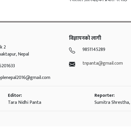
विज्ञापनको लागी
k 2
9851145289
haktapur, Nepal
tnpanta@gmail.com
6201633
oplenepal2016@gmail.com
Editor:
Reporter:
Tara Nidhi Panta
Sumitra Shrestha, 