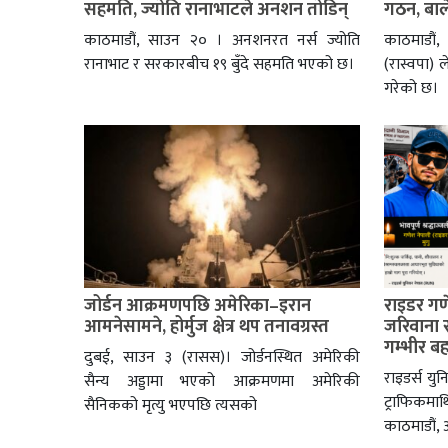
सहमति, ज्योति रानाभाटले अनशन तोडिन्
गठन, बाले
काठमाडौं, साउन २० । अनशनरत नर्स ज्योति
काठमाडौं, 
रानाभाट र सरकारबीच १९ बुँदे सहमति भएको छ।
(रास्वपा) 
गरेको छ।
जोर्डन आक्रमणपछि अमेरिका–इरान
राइडर गणे
आमनेसामने, होर्मुज क्षेत्र थप तनावग्रस्त
जरिवाना 
गम्भीर ब
दुबई, साउन ३ (रासस)। जोर्डनस्थित अमेरिकी
राइडर्स यु
सैन्य अड्डामा भएको आक्रमणमा अमेरिकी
ट्राफिकमाथ
सैनिकको मृत्यु भएपछि त्यसको
काठमाडौं,