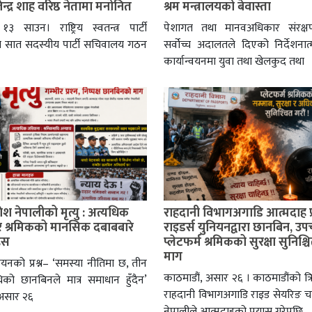
न्द्र शाह वरिष्ठ नेतामा मनोनित
श्रम मन्त्रालयको बेवास्ता
१३ साउन। राष्ट्रिय स्वतन्त्र पार्टी
पेशागत तथा मानवअधिकार संरक्
ले सात सदस्यीय पार्टी सचिवालय गठन
सर्वोच्च अदालतले दिएको निर्देशन
कार्यान्वयनमा युवा तथा खेलकुद तथा
श नेपालीको मृत्यु : अत्यधिक
राहदानी विभागअगाडि आत्मदाह प्
र श्रमिकको मानसिक दबाबबारे
राइडर्स युनियनद्वारा छानबिन, उप
हस
प्लेटफर्म श्रमिकको सुरक्षा सुनिश्चि
माग
नियनको प्रश्न– ‘समस्या नीतिमा छ, तीन
काठमाडौं, असार २६ । काठमाडौंको त्रिपु
िको छानबिनले मात्र समाधान हुँदैन’
राहदानी विभागअगाडि राइड सेयरिङ
 असार २६
नेपालीले आत्मदाहको प्रयास गरेपछि