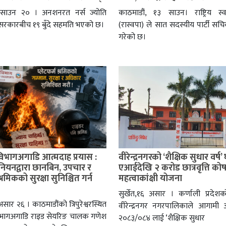
, साउन २० । अनशनरत नर्स ज्योति
काठमाडौं, १३ साउन। राष्ट्रिय स्वतन
 सरकारबीच १९ बुँदे सहमति भएको छ।
(रास्वपा) ले सात सदस्यीय पार्टी स
गरेको छ।
विभागअगाडि आत्मदाह प्रयास :
वीरेन्द्रनगरको ‘शैक्षिक सुधार वर्ष
ुनियनद्वारा छानबिन, उपचार र
एआईदेखि २ करोड छात्रवृत्ति को
श्रमिकको सुरक्षा सुनिश्चित गर्न
महत्वाकांक्षी योजना
सुर्खेत,१६ असार । कर्णाली प्रदेश
सार २६ । काठमाडौंको त्रिपुरेश्वरस्थित
वीरेन्द्रनगर नगरपालिकाले आगामी आ
िभागअगाडि राइड सेयरिङ चालक गणेश
२०८३/०८४ लाई ‘शैक्षिक सुधार