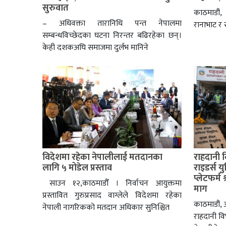
सुरुवात
काठमाडौं
– अधिवक्ता तारानिधि पन्त नेपालमा
रानाभाट र
सम्बन्धविच्छेदका घटना निरन्तर बढिरहेका छन्।
केही दशकअघि समाजमा दुर्लभ मानिने
विदेशमा रहेका नेपालीलाई मतदानका
राहदानी 
लागि ५ मोडेल प्रस्ताव
राइडर्स य
प्लेटफर्म 
साउन १२,काठमाडौँ । निर्वाचन आयुक्तमा
माग
प्रस्तावित गुरुप्रसाद वाग्लेले विदेशमा रहेका
काठमाडौं, अ
नेपाली नागरिकको मतदान अधिकार सुनिश्चित
राहदानी व