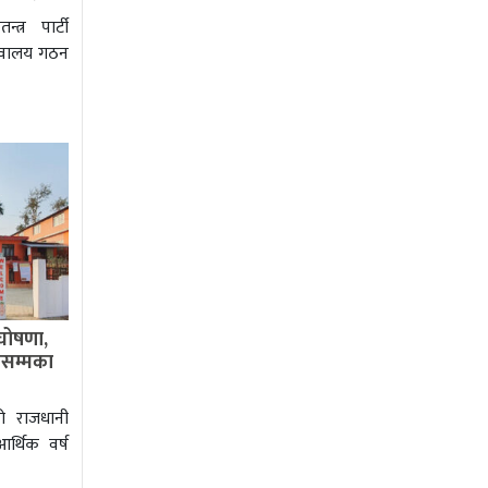
्त्र पार्टी
चिवालय गठन
’ घोषणा,
षसम्मका
को राजधानी
र्थिक वर्ष