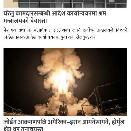
घरेलु कामदारसम्बन्धी आदेश कार्यान्वयनमा श्रम
मन्त्रालयको बेवास्ता
पेशागत तथा मानवअधिकार संरक्षणका लागि सर्वोच्च अदालतले दिएको
निर्देशनात्मक आदेश कार्यान्वयनमा युवा तथा खेलकुद तथा
जोर्डन आक्रमणपछि अमेरिका–इरान आमनेसामने, होर्मुज
क्षेत्र थप तनावग्रस्त