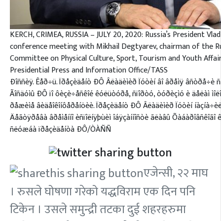
KERCH, CRIMEA, RUSSIA – JULY 20, 2020: Russia’s President Vlad
conference meeting with Mikhail Degtyarev, chairman of the R
Committee on Physical Culture, Sport, Tourism and Youth Affair
Presidential Press and Information Office/TASS
Ðîññèÿ. Êåð÷ü. Ïðåçèäåíò ÐÔ Âëàäèìèð Ïóòèí âî âðåìÿ âñòðå÷è 
Ãîñäóìû ÐÔ ïî ôèçè÷åñêîé êóëüòóðå, ñïîðòó, òóðèçìó è äåëàì ìî
ðåæèìå âèäåîêîíôåðåíöèè. Ïðåçèäåíò ÐÔ Âëàäèìèð Ïóòèí íàçíà÷è
Äåãòÿðåâà âðåìåííî èñïîëíÿþùèì îáÿçàííîñòè ãëàâû Õàáàðîâñêîãî
ñëóæáà ïðåçèäåíòà ÐÔ/ÒÀÑÑ
एजेन्सी, २२ माघ
। रुसले घोषणा गरेको यद्धविराम एक दिन पनि
टिकेन । उसले समुन्द्री तटका दुई शहरहरुमा