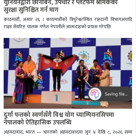
युनियनद्वारा छानबिन, उपचार र प्लेटफर्म श्रमिकको
सुरक्षा सुनिश्चित गर्न माग
काठमाडौं, असार २६ । काठमाडौंको त्रिपुरेश्वरस्थित राहदानी विभागअगाडि
राइड सेयरिङ चालक गणेश नेपालीले आत्मदाहको प्रयास गरेपछि
दुर्गा पन्तको स्वर्णसँगै विश्व योग च्याम्पियनसिपमा
नेपालको ऐतिहासिक उपलब्धि
अहमदावाद, भारत — भारतको अहमदावादमा जुन ४ देखि ८, २०२६ सम्म