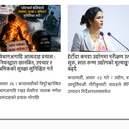
विभागअगाडि आत्मदाह प्रयास :
हेटौँडा कपडा उद्योगमा परीक्षण उ
ुनियनद्वारा छानबिन, उपचार र
सुरु, सात रुग्ण उद्योगको मूल्याङ
श्रमिकको सुरक्षा सुनिश्चित गर्न
बढ्दै
काठमाडौँ, असार २३ गते । उद्योग, व
सार २६ । काठमाडौंको त्रिपुरेश्वरस्थित
आपूर्तिमन्त्री गौरीकुमारी यादवले सै
िभागअगाडि राइड सेयरिङ चालक गणेश
उत्पादन निर्देशनालयमार्फत
त्मदाहको प्रयास गरेपछि