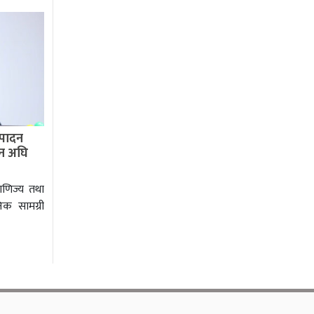
त्पादन
्कन अघि
ाणिज्य तथा
निक सामग्री