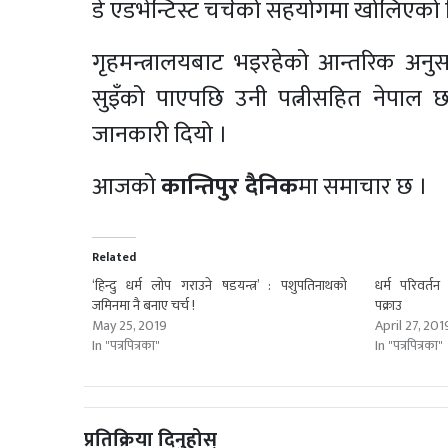
डे एडभेन्टिस्ट चर्चको सहयोगमा खोलिएको 
गृहमन्त्रालयबाट भइरहेको आन्तरिक अनुसन्
सुइँको पाएपछि उनी पत्नीसहित नेपाल छाड
जानकारी दियो ।
आजको
कान्तिपुर दैनिक
मा समाचार छ ।
Related
‘हिन्दु धर्म लोप गराउने षडयन्त्र’ : पशुपतिनाथको
धर्म परिवर्त
जमिनमा नै बनाए चर्च !
पक्राउ
May 25, 2019
April 27, 201
In "पत्रपित्रका"
In "पत्रपित्रका"
प्रतिक्रिया दिनुहोस्