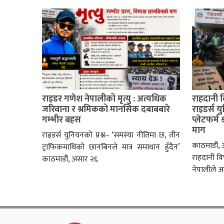
राइडर गणेश नेपालीको मृत्यु : अत्यधिक
राहदानी 
जरिवाना र श्रमिकको मानसिक दबाबबारे
राइडर्स य
गम्भीर बहस
प्लेटफर्म 
माग
राइडर्स युनियनको प्रश्न– ‘समस्या नीतिमा छ, तीन
काठमाडौं, अ
ट्राफिकमाथिको छानबिनले मात्र समाधान हुँदैन’
राहदानी व
काठमाडौं, असार २६
नेपालीले आ