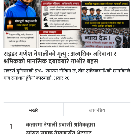
राइडर गणेश नेपालीको मृत्यु : अत्यधिक जरिवाना र
श्रमिकको मानसिक दबाबबारे गम्भीर बहस
राइडर्स युनियनको प्रश्न– ‘समस्या नीतिमा छ, तीन ट्राफिकमाथिको छानबिनले
मात्र समाधान हुँदैन’ काठमाडौं, असार २६
भर्खरै
लोकप्रिय
1
कतारमा नेपाली प्रवासी श्रमिकद्वारा
सांसद सुहाङ नेम्बाङसँग भेटघाट