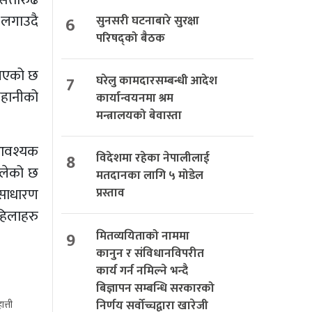
 लगाउदै
6
सुनसरी घटनाबारे सुरक्षा
परिषद्को बैठक
 गएको छ
7
घरेलु कामदारसम्बन्धी आदेश
भहानीको
कार्यान्वयनमा श्रम
मन्त्रालयको बेवास्ता
 आवश्यक
8
विदेशमा रहेका नेपालीलाई
ेलेको छ
मतदानका लागि ५ मोडेल
असाधारण
प्रस्ताव
हिलाहरु
9
मितव्ययिताको नाममा
कानुन र संविधानविपरीत
कार्य गर्न नमिल्ने भन्दै
बिज्ञापन सम्बन्धि सरकारको
निर्णय सर्वोच्चद्वारा खारेजी
त्ती