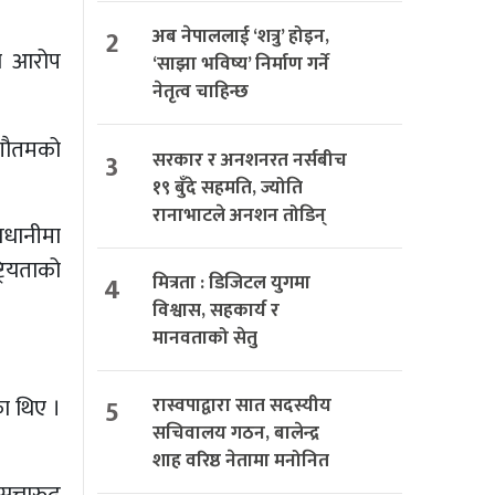
2
अब नेपाललाई ‘शत्रु’ होइन,
को आरोप
‘साझा भविष्य’ निर्माण गर्ने
नेतृत्व चाहिन्छ
 गौतमको
3
सरकार र अनशनरत नर्सबीच
१९ बुँदे सहमति, ज्योति
रानाभाटले अनशन तोडिन्
जधानीमा
रियताको
4
मित्रता : डिजिटल युगमा
विश्वास, सहकार्य र
मानवताको सेतु
ा थिए ।
5
रास्वपाद्वारा सात सदस्यीय
सचिवालय गठन, बालेन्द्र
शाह वरिष्ठ नेतामा मनोनित
त्तारुढ