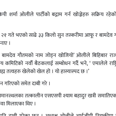
ेपी शर्मा ओलीले पार्टीको बद्नाम गर्न खोज्नेहरु सक्रिय रहे
 पुस २१ गते भएको साढे ३३ किलो सुन तस्करीमा आफू र बामदेव
जनाए ।
 मेरो र बामदेव गौतमको नाम जोड्न खोजियो’ ओलीले बिहिबार रा
कमिटिको नर्वौ बैठकलाई सम्बोधन गर्दै भने, ‘ एमालेले राष्ट्
्य तत्वहरु खेलेको खेल हो । यो हास्यास्पद छ ।’
िन गरिएको समेत दाबी गरे ।
वन विमानस्थलका तत्कालीन एसएसपी श्याम बहादुर खत्री समातिएक
रुवा मिलाएका थिए ।
 दावी गरेका छन् । अध्यक्ष ओलीले आईजीपी नियुक्तीमा स