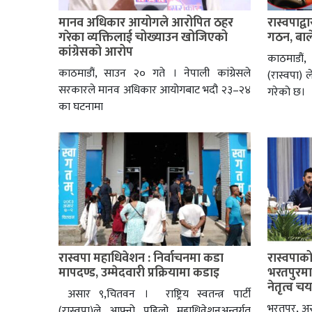
मानव अधिकार आयोगले आरोपित ठहर
रास्वपाद
गरेका व्यक्तिलाई चोख्याउन खोजिएको
गठन, बाले
कांग्रेसको आरोप
काठमाडौं, 
काठमाडौं, साउन २० गते । नेपाली कांग्रेसले
(रास्वपा) 
सरकारले मानव अधिकार आयोगबाट भदौ २३–२४
गरेको छ।
का घटनामा
रास्वपा महाधिवेशन : निर्वाचनमा कडा
रास्वपाक
मापदण्ड, उम्मेदवारी प्रक्रियामा कडाइ
भरतपुरमा,
नेतृत्व चयन
असार ९,चितवन । राष्ट्रिय स्वतन्त्र पार्टी
भरतपुर, असार
(रास्वपा)ले आफ्नो पहिलो महाधिवेशनअन्तर्गत