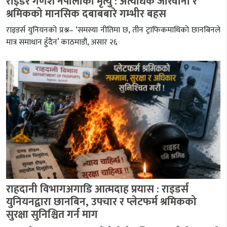
राइडर गणेश नेपालीको मृत्यु : अत्यधिक जरिवाना र
श्रमिकको मानसिक दबाबबारे गम्भीर बहस
राइडर्स युनियनको प्रश्न– ‘समस्या नीतिमा छ, तीन ट्राफिकमाथिको छानबिनले
मात्र समाधान हुँदैन’ काठमाडौं, असार २६
राहदानी विभागअगाडि आत्मदाह प्रयास : राइडर्स
युनियनद्वारा छानबिन, उपचार र प्लेटफर्म श्रमिकको
सुरक्षा सुनिश्चित गर्न माग