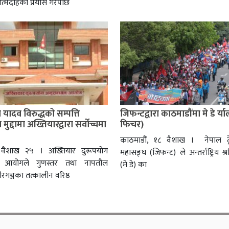
त्मदाहको प्रयास गरेपछि
ादव विरुद्धको सम्पत्ति
जिफन्टद्वारा काठमाडौंमा मे डे र्य
मुद्दामा अख्तियारद्वारा सर्वोच्चमा
फिचर)
काठमाडौं, १८ वैशाख । नेपाल ट्र
, वैशाख २५ । अख्तियार दुरूपयोग
महासङ्घ (जिफन्ट) ले अन्तर्राष्ट्रिय 
न आयोगले गुणस्तर तथा नापतौल
(मे डे) का
ीरगञ्जका तत्कालीन वरिष्ठ