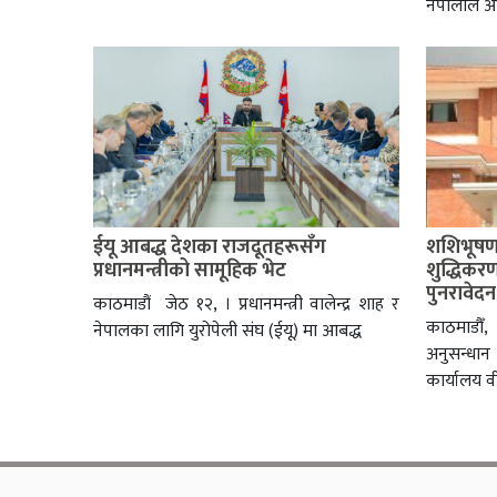
नेपालीले आ
ईयू आबद्ध देशका राजदूतहरूसँग
शशिभूषण य
प्रधानमन्त्रीको सामूहिक भेट
शुद्धिकरण 
पुनरावेदन
काठमाडौं जेठ १२, । प्रधानमन्त्री वालेन्द्र शाह र
काठमाडौँ
नेपालका लागि युरोपेली संघ (ईयू) मा आबद्ध
अनुसन्धा
कार्यालय व