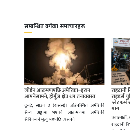
सम्बन्धित वर्गका समाचारहरू
जोर्डन आक्रमणपछि अमेरिका–इरान
राहदानी 
आमनेसामने, होर्मुज क्षेत्र थप तनावग्रस्त
राइडर्स य
प्लेटफर्म 
दुबई, साउन ३ (रासस)। जोर्डनस्थित अमेरिकी
माग
सैन्य अड्डामा भएको आक्रमणमा अमेरिकी
काठमाडौं, अ
सैनिकको मृत्यु भएपछि त्यसको
राहदानी व