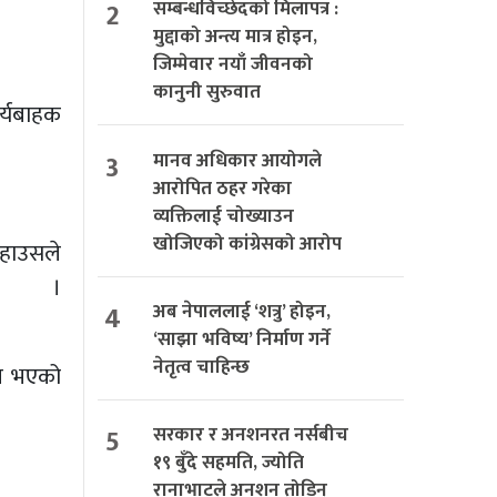
2
सम्बन्धविच्छेदको मिलापत्र :
मुद्दाको अन्त्य मात्र होइन,
जिम्मेवार नयाँ जीवनको
कानुनी सुरुवात
र्यबाहक
3
मानव अधिकार आयोगले
आरोपित ठहर गरेका
व्यक्तिलाई चोख्याउन
खोजिएको कांग्रेसको आरोप
 हाउसले
छ ।
4
अब नेपाललाई ‘शत्रु’ होइन,
‘साझा भविष्य’ निर्माण गर्ने
नेतृत्व चाहिन्छ
गत भएको
5
सरकार र अनशनरत नर्सबीच
१९ बुँदे सहमति, ज्योति
रानाभाटले अनशन तोडिन्