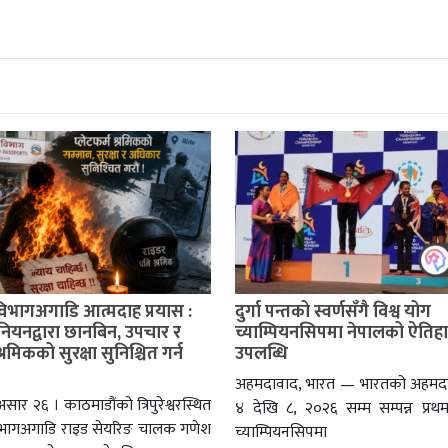
विभागअगाडि आत्मदाह प्रयास :
दुर्गा पन्तको स्वर्णसँगै विश्व योग
ुनियनद्वारा छानबिन, उपचार र
च्याम्पियनसिपमा नेपालको ऐति
श्रमिकको सुरक्षा सुनिश्चित गर्न
उपलब्धि
अहमदावाद, भारत — भारतको अहमदा
सार २६ । काठमाडौंको त्रिपुरेश्वरस्थित
४ देखि ८, २०२६ सम्म सम्पन्न प्रथम
िभागअगाडि राइड सेयरिङ चालक गणेश
च्याम्पियनसिपमा