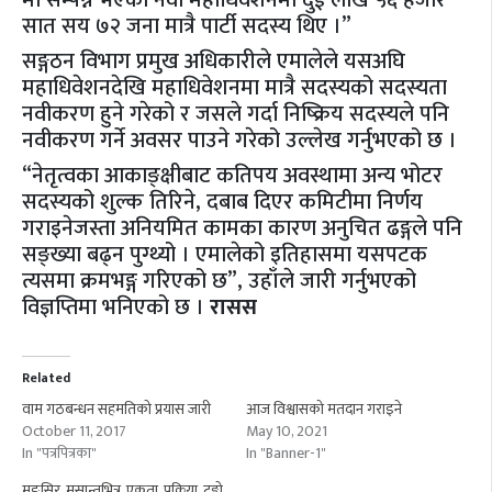
मा सम्पन्न भएको नवौँ महाधिवेशनमा दुई लाख ५६ हजार
सात सय ७२ जना मात्रै पार्टी सदस्य थिए ।”
सङ्गठन विभाग प्रमुख अधिकारीले एमालेले यसअघि
महाधिवेशनदेखि महाधिवेशनमा मात्रै सदस्यको सदस्यता
नवीकरण हुने गरेको र जसले गर्दा निष्क्रिय सदस्यले पनि
नवीकरण गर्ने अवसर पाउने गरेको उल्लेख गर्नुभएको छ ।
“नेतृत्वका आकाङ्क्षीबाट कतिपय अवस्थामा अन्य भोटर
सदस्यको शुल्क तिरिने, दबाब दिएर कमिटीमा निर्णय
गराइनेजस्ता अनियमित कामका कारण अनुचित ढङ्गले पनि
सङ्ख्या बढ्न पुग्थ्यो । एमालेको इतिहासमा यसपटक
त्यसमा क्रमभङ्ग गरिएको छ”, उहाँले जारी गर्नुभएको
विज्ञप्तिमा भनिएको छ ।
रासस
Related
वाम गठबन्धन सहमतिको प्रयास जारी
आज विश्वासको मतदान गराइने
October 11, 2017
May 10, 2021
In "पत्रपित्रका"
In "Banner-1"
मङ्सिर मसान्तभित्र एकता प्रक्रिया टुङ्गो