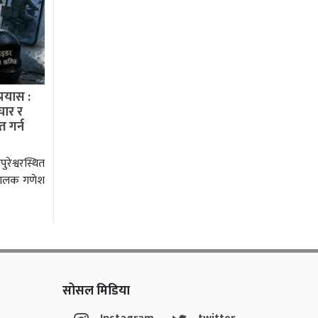
रयास :
चार र
त गर्न
रेश्वरस्थित
 चालक गणेश
सोसल मिडिया