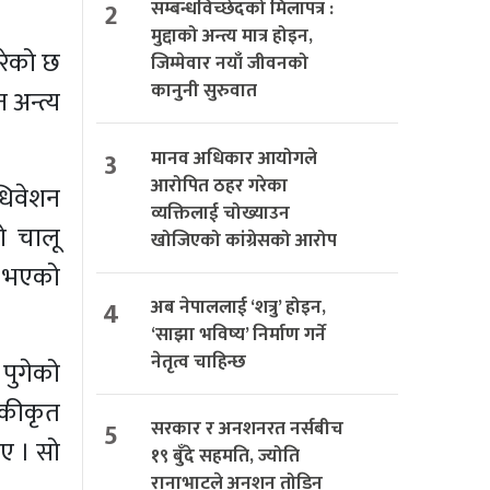
2
सम्बन्धविच्छेदको मिलापत्र :
मुद्दाको अन्त्य मात्र होइन,
परेको छ
जिम्मेवार नयाँ जीवनको
कानुनी सुरुवात
अन्त्य
3
मानव अधिकार आयोगले
आरोपित ठहर गरेका
धिवेशन
व्यक्तिलाई चोख्याउन
ो चालू
खोजिएको कांग्रेसको आरोप
ित भएको
4
अब नेपाललाई ‘शत्रु’ होइन,
‘साझा भविष्य’ निर्माण गर्ने
नेतृत्व चाहिन्छ
पुगेको
एकीकृत
5
सरकार र अनशनरत नर्सबीच
ए । सो
१९ बुँदे सहमति, ज्योति
रानाभाटले अनशन तोडिन्