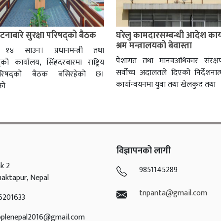
नाबारे सुरक्षा परिषद्को बैठक
घरेलु कामदारसम्बन्धी आदेश कार्
श्रम मन्त्रालयको बेवास्ता
, १४ साउन। प्रधानमन्त्री तथा
पेशागत तथा मानवअधिकार संरक्
षद्को कार्यालय, सिंहदरबारमा राष्ट्रिय
सर्वोच्च अदालतले दिएको निर्देशन
 परिषद्को बैठक बसिरहेको छ।
कार्यान्वयनमा युवा तथा खेलकुद तथा
ीको
विज्ञापनको लागी
k 2
9851145289
haktapur, Nepal
tnpanta@gmail.com
6201633
oplenepal2016@gmail.com