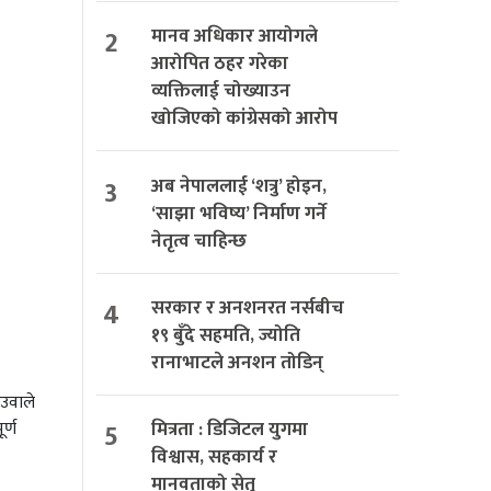
2
मानव अधिकार आयोगले
आरोपित ठहर गरेका
व्यक्तिलाई चोख्याउन
खोजिएको कांग्रेसको आरोप
3
अब नेपाललाई ‘शत्रु’ होइन,
‘साझा भविष्य’ निर्माण गर्ने
नेतृत्व चाहिन्छ
4
सरकार र अनशनरत नर्सबीच
१९ बुँदे सहमति, ज्योति
रानाभाटले अनशन तोडिन्
ेउवाले
5
मित्रता : डिजिटल युगमा
र्ण
विश्वास, सहकार्य र
मानवताको सेतु