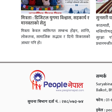
मित्रता : डिजिटल युगमा विश्वास, सहकार्य र
सुनसरी घट
मानवताको सेतु
काठमाडौं
मित्रता केवल व्यक्तिगत सम्बन्ध होइन, शान्ति,
मन्त्रिपरि
लोकतन्त्र, सामाजिक सद्भाव र दिगो विकासको
सुरक्षा
आधार पनि हो।
प्रधानमन्त्र
सम्पर्क
Suryabina
Balkot, B
फोन :
01-
सुचना बिभाग दर्ता नं. : २४८/०७३-७४
इमेल :
pe