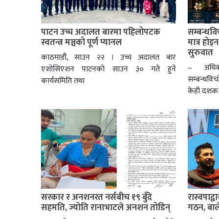
पाटन उच्च अदालत बारमा पहिलोपटक
सम्बन्धविच
स्वतन्त्र मञ्चको पूर्ण प्यानल
मात्र होइ
सुरुवात
काठमाडौं, साउन २२ । उच्च अदालत बार
– अधिवक
एशोसिएशन पाटनको साउन ३० गते हुने
सम्बन्धविच
कार्यसमिति तथा
केही दशकअ
सरकार र अनशनरत नर्सबीच १९ बुँदे
रास्वपाद
सहमति, ज्योति रानाभाटले अनशन तोडिन्
गठन, बाले