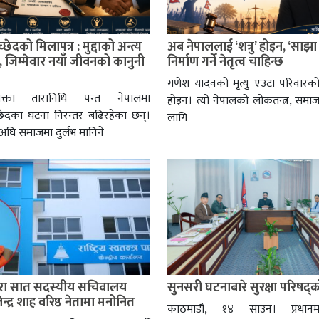
्छेदको मिलापत्र : मुद्दाको अन्त्य
अब नेपाललाई ‘शत्रु’ होइन, ‘साझा
न, जिम्मेवार नयाँ जीवनको कानुनी
निर्माण गर्ने नेतृत्व चाहिन्छ
गणेश यादवको मृत्यु एउटा परिवारको
्ता तारानिधि पन्त नेपालमा
होइन। त्यो नेपालको लोकतन्त्र, समा
्छेदका घटना निरन्तर बढिरहेका छन्।
लागि
घि समाजमा दुर्लभ मानिने
्वारा सात सदस्यीय सचिवालय
सुनसरी घटनाबारे सुरक्षा परिषद्
न्द्र शाह वरिष्ठ नेतामा मनोनित
काठमाडौं, १४ साउन। प्रधानमन