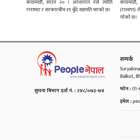
काठमाडौं, साउन २० । अनशनरत नर्स ज्योति
काठमाडौं, 
रानाभाट र सरकारबीच १९ बुँदे सहमति भएको छ।
(रास्वपा) 
गरेको छ।
सम्पर्क
Suryabina
Balkot, B
फोन :
01-
सुचना बिभाग दर्ता नं. : २४८/०७३-७४
इमेल :
pe