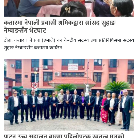
कतारमा नेपाली प्रवासी श्रमिकद्वारा सांसद सुहाङ
नेम्बाङसँग भेटघाट
दोहा, कतार । नेकपा (एमाले) का केन्द्रीय सदस्य तथा प्रतिनिधिसभा सदस्य
सुहाङ नेम्बाङसँग कतारमा कार्यरत
पाटन उच्च अदालत बारमा पहिलोपटक स्वतन्त्र मञ्चको