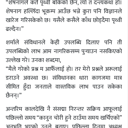
“शेषनागले कतै पृथ्वी बोकेको छैन, त्यो त दन्त्यकथा हो।
शेषनाग हल्लिँदा भूकम्प आउँछ भन्ने कुरा पनि विज्ञानले
खारेज गरिसकेको छ। यसैले कसैले काँध छोड्दैमा पृथ्वी
ढल्दैन।”
शर्माले संविधानले केही उपलब्धि दिलाए पनि ती
उपलब्धिको लाभ आम नागरिकसम्म पुर्‍याउन नसकिएको
उल्लेख गरे। उनका शब्दमा,
“मैले गरेको प्रश्न म आफैँलाई हो। तर मेरो प्रश्नले अरूलाई
डराउने अवस्था छ। संविधानका धारा कागजमा मात्र
सीमित हुँदा जनताले वास्तविक लाभ पाउन सकेका
छैनन्।”
अन्तरिम कालदेखि नै संसद्मा निरन्तर सक्रिय आफूलाई
पछिल्लो समय “कानुन चोरी हुने ठाउँमा समय खर्चिएको”
अनुभूति भएको उनले बताए। पछिल्ला दिनमा अध्यक्ष