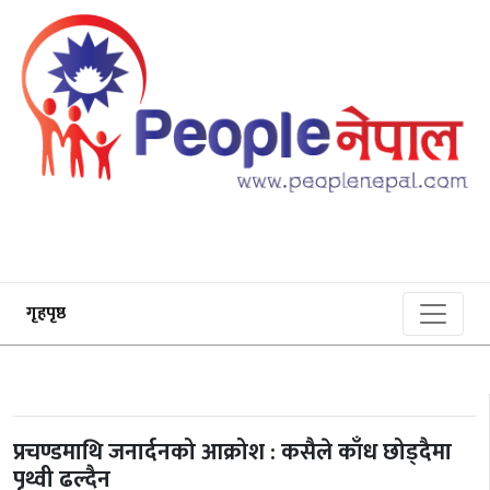
गृहपृष्ठ
प्रचण्डमाथि जनार्दनको आक्रोश : कसैले काँध छोड्दैमा
पृथ्वी ढल्दैन