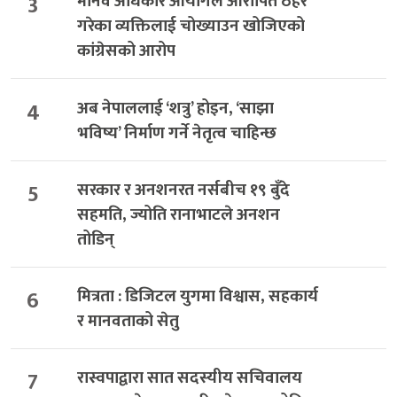
3
मानव अधिकार आयोगले आरोपित ठहर
गरेका व्यक्तिलाई चोख्याउन खोजिएको
कांग्रेसको आरोप
4
अब नेपाललाई ‘शत्रु’ होइन, ‘साझा
भविष्य’ निर्माण गर्ने नेतृत्व चाहिन्छ
5
सरकार र अनशनरत नर्सबीच १९ बुँदे
सहमति, ज्योति रानाभाटले अनशन
तोडिन्
6
मित्रता : डिजिटल युगमा विश्वास, सहकार्य
र मानवताको सेतु
7
रास्वपाद्वारा सात सदस्यीय सचिवालय