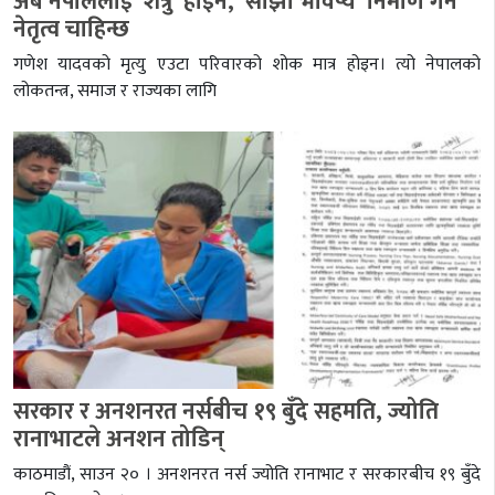
अब नेपाललाई ‘शत्रु’ होइन, ‘साझा भविष्य’ निर्माण गर्ने
नेतृत्व चाहिन्छ
गणेश यादवको मृत्यु एउटा परिवारको शोक मात्र होइन। त्यो नेपालको
लोकतन्त्र, समाज र राज्यका लागि
सरकार र अनशनरत नर्सबीच १९ बुँदे सहमति, ज्योति
रानाभाटले अनशन तोडिन्
काठमाडौं, साउन २० । अनशनरत नर्स ज्योति रानाभाट र सरकारबीच १९ बुँदे