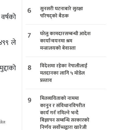
6
सुनसरी घटनाबारे सुरक्षा
 वर्षको
परिषद्को बैठक
7
घरेलु कामदारसम्बन्धी आदेश
४९९ ले
कार्यान्वयनमा श्रम
मन्त्रालयको बेवास्ता
8
विदेशमा रहेका नेपालीलाई
द्दाको
मतदानका लागि ५ मोडेल
प्रस्ताव
9
मितव्ययिताको नाममा
कानुन र संविधानविपरीत
कार्य गर्न नमिल्ने भन्दै
बिज्ञापन सम्बन्धि सरकारको
 जेल
निर्णय सर्वोच्चद्वारा खारेजी