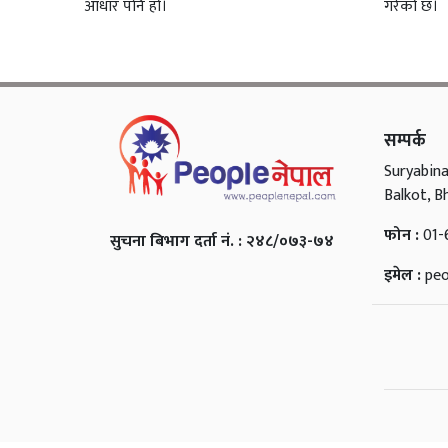
आधार पनि हो।
गरेको छ।
सम्पर्क
Suryabina
Balkot, B
फोन :
01-
सुचना बिभाग दर्ता नं. : २४८/०७३-७४
इमेल :
pe