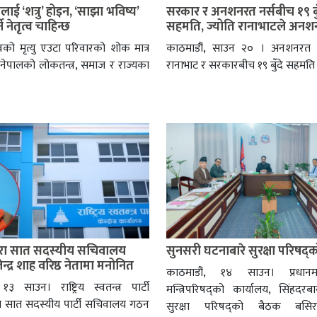
ाई ‘शत्रु’ होइन, ‘साझा भविष्य’
सरकार र अनशनरत नर्सबीच १९ बुँ
ने नेतृत्व चाहिन्छ
सहमति, ज्योति रानाभाटले अनशन
को मृत्यु एउटा परिवारको शोक मात्र
काठमाडौं, साउन २० । अनशनरत नर
 नेपालको लोकतन्त्र, समाज र राज्यका
रानाभाट र सरकारबीच १९ बुँदे सहमत
्वारा सात सदस्यीय सचिवालय
सुनसरी घटनाबारे सुरक्षा परिषद्
न्द्र शाह वरिष्ठ नेतामा मनोनित
काठमाडौं, १४ साउन। प्रधानमन
१३ साउन। राष्ट्रिय स्वतन्त्र पार्टी
मन्त्रिपरिषद्को कार्यालय, सिंहदरबारम
ले सात सदस्यीय पार्टी सचिवालय गठन
सुरक्षा परिषद्को बैठक बसि