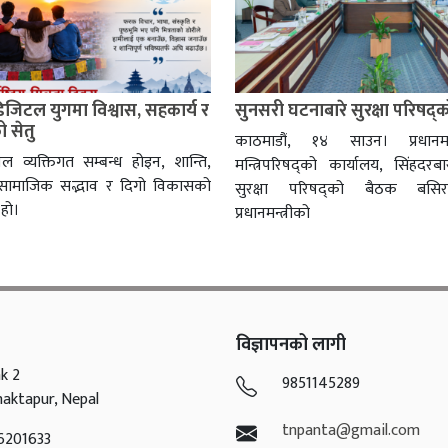
 डिजिटल युगमा विश्वास, सहकार्य र
सुनसरी घटनाबारे सुरक्षा परिषद्
 सेतु
काठमाडौं, १४ साउन। प्रधानमन
वल व्यक्तिगत सम्बन्ध होइन, शान्ति,
मन्त्रिपरिषद्को कार्यालय, सिंहदरबारम
, सामाजिक सद्भाव र दिगो विकासको
सुरक्षा परिषद्को बैठक बसि
हो।
प्रधानमन्त्रीको
विज्ञापनको लागी
k 2
9851145289
haktapur, Nepal
tnpanta@gmail.com
6201633