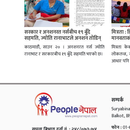
सरकार र अनशनरत नर्सबीच १९ बुँदे
मित्रता :
सहमति, ज्योति रानाभाटले अनशन तोडिन्
मानवताको
काठमाडौं, साउन २० । अनशनरत नर्स ज्योति
मित्रता के
रानाभाट र सरकारबीच १९ बुँदे सहमति भएको छ।
लोकतन्त्र
आधार पनि 
सम्पर्क
Suryabina
Balkot, B
फोन :
01-
सुचना बिभाग दर्ता नं. : २४८/०७३-७४