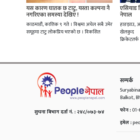
यस कारण घातक छ टाटु, यस्ता कल्पना नै
एसियाड क
नगरिएका समस्या देखिए !
नेपाल
काठमाडौं, कात्तिक ९ गते । विश्वमा अचेल सबै उमेर
हाङझाउ, अ
समूहमा टाटु लोकप्रिय भएको छ । विकसित
खेलकु
क्रिकेटतर्फ
सम्पर्क
Suryabina
Balkot, B
फोन :
01-
सुचना बिभाग दर्ता नं. : २४८/०७३-७४
इमेल :
pe