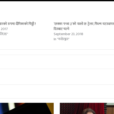
नको रुपमा दीपिकाको चिठ्ठी !
‘छक्का पन्जा ३’को यस्ताे छ ट्रेलर, फिल्म घटस्थाप
 2017
दिनबाट चल्ने
हलिउड"
September 23, 2018
In "मनोरञ्जन"