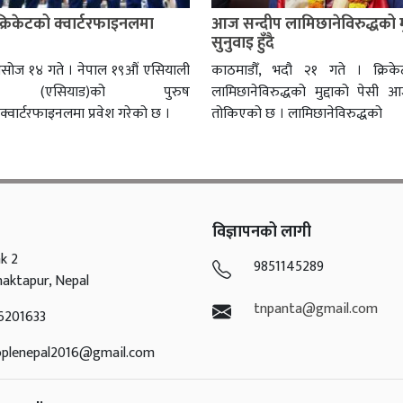
्रिकेटको क्वार्टरफाइनलमा
आज सन्दीप लामिछानेविरुद्धको मु
सुनुवाइ हुँदै
सोज १४ गते । नेपाल १९औं एसियाली
काठमाडौँ, भदौ २१ गते । क्रिके
द (एसियाड)को पुरुष
लामिछानेविरुद्धको मुद्दाको पेसी
 क्वार्टरफाइनलमा प्रवेश गरेको छ ।
तोकिएको छ । लामिछानेविरुद्धको
विज्ञापनको लागी
k 2
9851145289
haktapur, Nepal
tnpanta@gmail.com
6201633
oplenepal2016@gmail.com