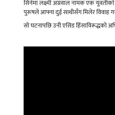
सिनेमा लक्ष्मी अग्रवाल नामक एक युवती
पुरूषले आफ्ना दुई साथीसँग मिलेर विवाह गर्
सो घटनापछि उनी एसिड हिंसाविरूद्धको अभि