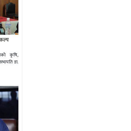
िकल्प
ाको कृषि,
सभापति डा.