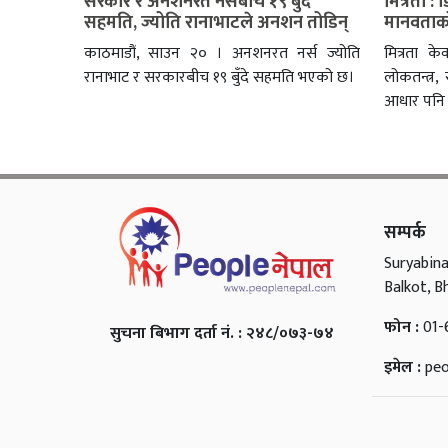
सरकार र अनशनरत नर्सबीच १९ बुँदे
मित्रता :
सहमति, ज्योति रानाभाटले अनशन तोडिन्
मानवताको
काठमाडौं, साउन २० । अनशनरत नर्स ज्योति
मित्रता के
रानाभाट र सरकारबीच १९ बुँदे सहमति भएको छ।
लोकतन्त्र
आधार पनि 
सम्पर्क
Suryabina
Balkot, B
फोन :
01-
सुचना बिभाग दर्ता नं. : २४८/०७३-७४
इमेल :
pe