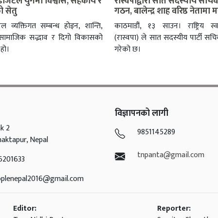
 डिजिटल युगमा विश्वास, सहकार्य र
रास्वपाद्वारा सात सदस्यीय सचि
 सेतु
गठन, बालेन्द्र शाह वरिष्ठ नेतामा
वल व्यक्तिगत सम्बन्ध होइन, शान्ति,
काठमाडौं, १३ साउन। राष्ट्रिय स्वतन
, सामाजिक सद्भाव र दिगो विकासको
(रास्वपा) ले सात सदस्यीय पार्टी स
हो।
गरेको छ।
विज्ञापनको लागी
k 2
9851145289
haktapur, Nepal
tnpanta@gmail.com
6201633
oplenepal2016@gmail.com
Editor:
Reporter: