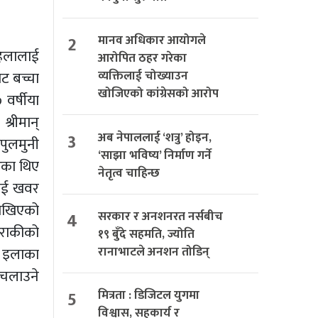
2
मानव अधिकार आयोगले
हिलालाई
आरोपित ठहर गरेका
ाट बच्चा
व्यक्तिलाई चोख्याउन
खोजिएको कांग्रेसको आरोप
वर्षीया
्रीमान्
3
अब नेपाललाई ‘शत्रु’ होइन,
पुलमुनी
‘साझा भविष्य’ निर्माण गर्ने
ेका थिए
नेतृत्व चाहिन्छ
लाई खवर
राखिएको
4
सरकार र अनशनरत नर्सबीच
ुराकीको
१९ बुँदे सहमति, ज्योति
रानाभाटले अनशन तोडिन्
ई इलाका
 चलाउने
5
मित्रता : डिजिटल युगमा
विश्वास, सहकार्य र