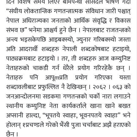
दिन विशेष समय लिएर बामपन्थी सांसदले भाषण गर्दा
“संघीय लोकतान्त्रिक गणतन्त्रात्मक संविधान जारी पश्चात्
नेपाल अधिराज्यका जनताको आर्थिक संवृद्धि र विकास
संभव छ” भनेमा आश्चर्य हुने छैन । नेपालबाट राजतन्त्रको
अन्त्य भइसकेपछि आइबक्स्यो, ज्युनार गरिबक्स्यो जस्ता
अति आदरार्थी शब्दहरु नेपाली शब्दकोषबाट हटाइयो,
पाठ्यक्रमबाट हटाइयो । तर, ती शब्दहरु आज कम्युनिष्ट
नेताहरुको चाकडी गर्न धेरैले प्रयोग गरिरहेकै छन् ।
नेताहरु पनि आपूmप्रति प्रयोग गरिएका यस्ता
शब्दावलीबाट प्रफुल्लित नै देखिन्छन् । २०६२ । ०६३ को
जनआन्दोलनमा सडकमा गणतन्त्रको चर्को नारा लगाउने
स्थानीय कम्युनिष्ट नेता कार्यकर्ताले खाना खाने बखत
अप्सानी हाल्दा, “भूपतये स्वाहाः, भूवनपतये स्वाहाः” भने
होलान् १प्रचण्डले गरेको भैंसी पुजा चर्चाबाट अझै हराएको
छैन ।