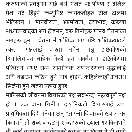
करुणाको प्रवद्र्धन गर्छ भन्ने गलत पक्षपोषण र दलिल
पेश गर्दै हिंड्ने कम्युनिष्ट कार्यकर्ताहरु टोल टोलमा
भेटिन्छन् । मानवीयता, आत्मीयता, दयाभाव, करुणा
अध्यात्मवादका अंग होइनन्, बरु तिनीहरु मानव चेतनाका
अंगहरु हुन् । चेतना नै भौतिक भए पछि भौतिकवादले
त्यस्ता पक्षलाई वास्ता गर्दैन भन्नु दृष्टिकोणको
दिवालियापन बाहेक केही हुन सक्दैन । दृष्टिकोणमा
परिवर्तन नभए सम्म सामाजिक रुपान्तरणका मुद्धालाई
अघि बढाउन कठिन हुने मात्र होइन, कहिलेकाहीं अवरोध
सिर्जना हुने खतरा उत्पन्न हुन्छ ।
मानिसको जीवनमा विचारको पक्ष सबभन्दा महत्वपूर्ण पक्ष
हो । एक जना चिनीया दार्शनिकले विचारलाई उच्च
प्राथमिकता दिंदै भनेका छन् “आफ्नो विचारको ख्याल गर
किनभने ती शब्द बन्दछन्, शब्दहरुको ख्याल गर किनभने
ती कार्य बन्दछन्, कार्यहरुको ख्याल गर किनभने ती बानी