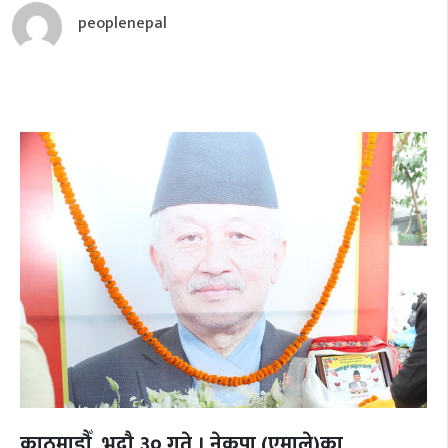
peoplenepal
काठमाडौँ, भदौ ३० गते
। नेकपा (एमाले)का