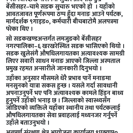
बेँसीसहर–चामे सडक सुचारु भएको हो । यहाँको
आवतजावत पूर्णरूपमा ठप्प हुँदा मनाङ आउने पर्यटक,
मार्गदर्शक ९गाइड०, कर्मचारी बीचबाटोमै अलपत्रमा
परेका थिए ।
सो सडकखण्डअन्तर्गत लमजुङको बेँसीसहर
नगरपालिका–६ खरखरेस्थित सडक भासिएको थियो ।
सडक खुलेसंगै औषधिलगायतका अत्यावश्यक सामग्री
लिएर सवारी साधन मनाङ आएको जिल्ला अस्पताल
प्रमुख रहमत अन्सारीले जानकारी दिनुभयो ।
उहाँका अनुसार मौसमले धेरै प्रभाव पार्ने मनाङमा
मनसुनको यात्रा सकस हुन्छ । यसले गर्दा सावधानी
अपनाउनुपर्ने भए पनि अत्यावश्यक कामले हिँड्न बाध्य
हुनुपर्ने उहाँको भनाइ छ । जिल्लाको स्वास्थ्यसँग
जोडिएको व्यक्तिले यहाँका स्थानीय तथा पर्यटकलाई
औषधिलगायतका सेवा प्रवाहलाई मध्यनजर गर्नुपर्ने
उहाँले बताउनुभयो ।
अन्नपूर्ण संरक्षण क्षेत्र आयोजना कार्यालय ९एक्याप०