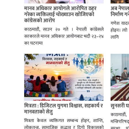
मानव अधिकार आयोगले आरोपित ठहर
अब नेपालल
गरेका व्यक्तिलाई चोख्याउन खोजिएको
निर्माण गर्
कांग्रेसको आरोप
गणेश यादव
काठमाडौं, साउन २० गते । नेपाली कांग्रेसले
होइन। त्यो
सरकारले मानव अधिकार आयोगबाट भदौ २३–२४
लागि
का घटनामा
मित्रता : डिजिटल युगमा विश्वास, सहकार्य र
सुनसरी घट
मानवताको सेतु
काठमाडौं
मित्रता केवल व्यक्तिगत सम्बन्ध होइन, शान्ति,
मन्त्रिपरि
लोकतन्त्र, सामाजिक सद्भाव र दिगो विकासको
सुरक्षा