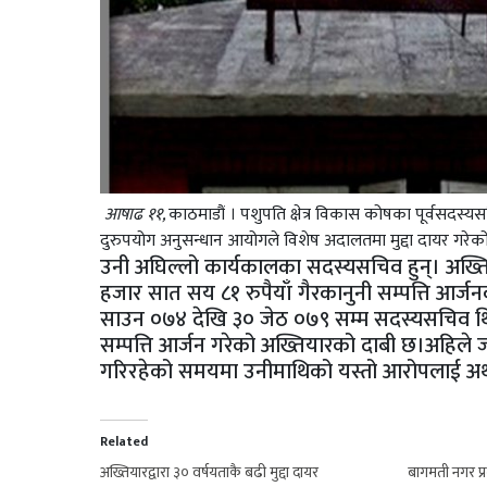
आषाढ ११,
काठमाडौं । पशुपति क्षेत्र विकास कोषका पूर्वसदस्य
दुरुपयोग अनुसन्धान आयोगले विशेष अदालतमा मुद्दा दायर गरेक
उनी अघिल्लो कार्यकालका सदस्यसचिव हुन्। अख्त
हजार सात सय ८१ रुपैयाँ गैरकानुनी सम्पत्ति आ
साउन ०७४ देखि ३० जेठ ०७९ सम्म सदस्यसचिव थि
सम्पत्ति आर्जन गरेको अख्तियारको दाबी छ।अहिले 
गरिरहेको समयमा उनीमाथिको यस्तो आरोपलाई अर्थ
Related
अख्तियारद्वारा ३० वर्षयताकै बढी मुद्दा दायर
बागमती नगर प्रम