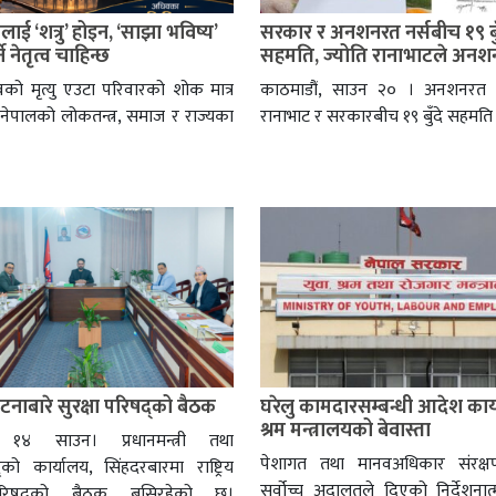
ाई ‘शत्रु’ होइन, ‘साझा भविष्य’
सरकार र अनशनरत नर्सबीच १९ बुँ
ने नेतृत्व चाहिन्छ
सहमति, ज्योति रानाभाटले अनशन
को मृत्यु एउटा परिवारको शोक मात्र
काठमाडौं, साउन २० । अनशनरत नर
 नेपालको लोकतन्त्र, समाज र राज्यका
रानाभाट र सरकारबीच १९ बुँदे सहमत
नाबारे सुरक्षा परिषद्को बैठक
घरेलु कामदारसम्बन्धी आदेश कार्
श्रम मन्त्रालयको बेवास्ता
, १४ साउन। प्रधानमन्त्री तथा
पेशागत तथा मानवअधिकार संरक्
षद्को कार्यालय, सिंहदरबारमा राष्ट्रिय
सर्वोच्च अदालतले दिएको निर्देशन
 परिषद्को बैठक बसिरहेको छ।