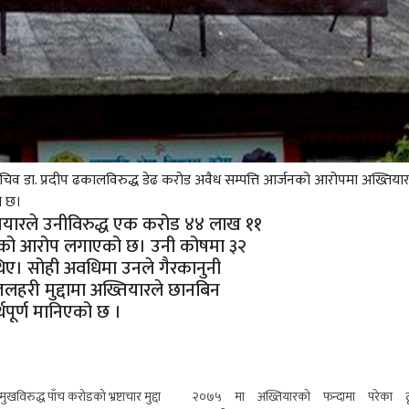
सचिव डा. प्रदीप ढकालविरुद्ध डेढ करोड अवैध सम्पत्ति आर्जनको आरोपमा अख्तिया
ो छ।
ियारले उनीविरुद्ध एक करोड ४४ लाख ११
र्जनको आरोप लगाएको छ। उनी कोषमा ३२
ए। सोही अवधिमा उनले गैरकानुनी
जलहरी मुद्दामा अख्तियारले छानबिन
पूर्ण मानिएको छ ।
ुखविरुद्ध पाँच करोडको भ्रष्टाचार मुद्दा
२०७५ मा अख्तियारकाे फन्दामा परेका ठ