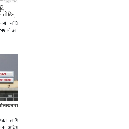
दे
 तोडिन्
्स ज्योति
ि भएको छ।
यान्वयनमा
षणका लागि
ात्मक आदेश