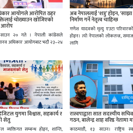
िकार आयोगले आरोपित ठहर
अब नेपाललाई ‘शत्रु’ होइन, ‘साझा
यक्तिलाई चोख्याउन खोजिएको
निर्माण गर्ने नेतृत्व चाहिन्छ
ो आरोप
गणेश यादवको मृत्यु एउटा परिवारको
 साउन २० गते । नेपाली कांग्रेसले
होइन। त्यो नेपालको लोकतन्त्र, समा
मानव अधिकार आयोगबाट भदौ २३–२४
लागि
 डिजिटल युगमा विश्वास, सहकार्य र
रास्वपाद्वारा सात सदस्यीय सचि
 सेतु
गठन, बालेन्द्र शाह वरिष्ठ नेतामा
वल व्यक्तिगत सम्बन्ध होइन, शान्ति,
काठमाडौं, १३ साउन। राष्ट्रिय स्वतन