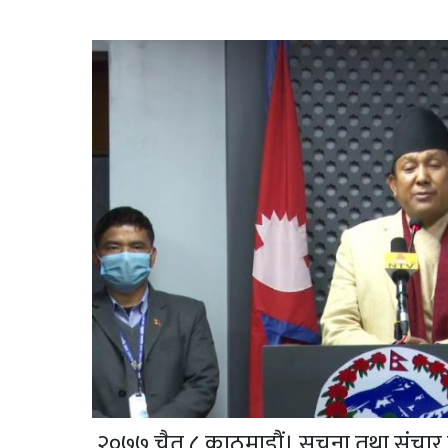
२०७७ चैत ८,काठमाडौं। सूचना तथा संचार प्र