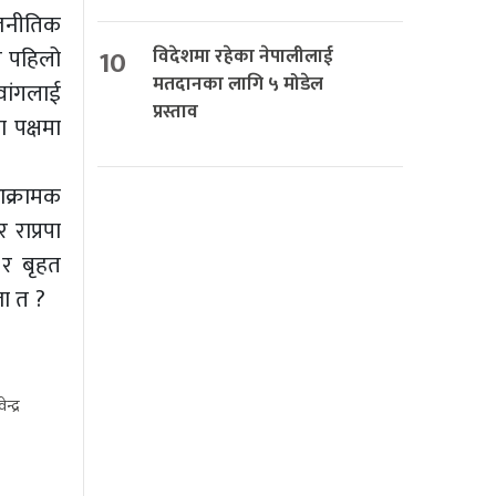
ाजनीतिक
गत पहिलो
10
विदेशमा रहेका नेपालीलाई
मतदानका लागि ५ मोडेल
वांगलाई
प्रस्ताव
 पक्षमा
आक्रामक
 राप्रपा
 र बृहत
ला त ?
्द्र