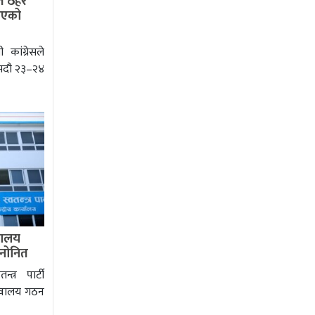
त ठहर
जिएको
कांग्रेसले
भदौ २३–२४
वालय
 मनोनित
्त्र पार्टी
चिवालय गठन