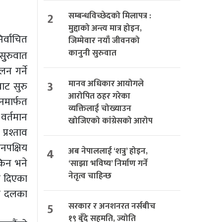
2
सम्बन्धविच्छेदको मिलापत्र :
मुद्दाको अन्त्य मात्र होइन,
र्वाचित
जिम्मेवार नयाँ जीवनको
कानुनी सुरुवात
ुुरुवात
लन गर्ने
3
मानव अधिकार आयोगले
ाट सुरु
आरोपित ठहर गरेका
नमार्फत
व्यक्तिलाई चोख्याउन
 वर्तमान
खोजिएको कांग्रेसको आरोप
प्रश्ताव
जनपक्षिय
4
अब नेपाललाई ‘शत्रु’ होइन,
किन भने
‘साझा भविष्य’ निर्माण गर्ने
नेतृत्व चाहिन्छ
ाह दिएका
ीन दलका
5
सरकार र अनशनरत नर्सबीच
१९ बुँदे सहमति, ज्योति