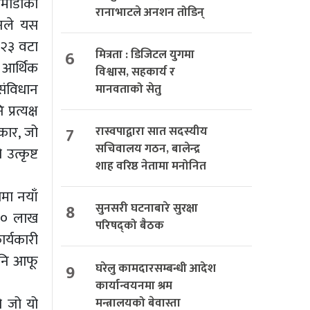
ठमाडौंको
रानाभाटले अनशन तोडिन्
नले यस
 २३ वटा
6
मित्रता : डिजिटल युगमा
 आर्थिक
विश्वास, सहकार्य र
संविधान
मानवताको सेतु
रत्यक्ष
रकार, जो
7
रास्वपाद्वारा सात सदस्यीय
सचिवालय गठन, बालेन्द्र
उत्कृष्ट
शाह वरिष्ठ नेतामा मनोनित
मा नयाँ
8
सुनसरी घटनाबारे सुरक्षा
 १० लाख
परिषद्को बैठक
ार्यकारी
 पनि आफू
9
घरेलु कामदारसम्बन्धी आदेश
कार्यान्वयनमा श्रम
ो जो यो
मन्त्रालयको बेवास्ता