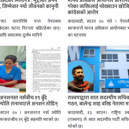
्छेदको मिलापत्र : मुद्दाको अन्त्य
मानव अधिकार आयोगले आरोपि
न, जिम्मेवार नयाँ जीवनको कानुनी
गरेका व्यक्तिलाई चोख्याउन खो
कांग्रेसको आरोप
्ता तारानिधि पन्त नेपालमा
काठमाडौं, साउन २० गते । नेपाली 
्छेदका घटना निरन्तर बढिरहेका छन्।
सरकारले मानव अधिकार आयोगबाट 
घि समाजमा दुर्लभ मानिने
का घटनामा
अनशनरत नर्सबीच १९ बुँदे
रास्वपाद्वारा सात सदस्यीय सचि
्योति रानाभाटले अनशन तोडिन्
गठन, बालेन्द्र शाह वरिष्ठ नेतामा
, साउन २० । अनशनरत नर्स ज्योति
काठमाडौं, १३ साउन। राष्ट्रिय स्वतन
 सरकारबीच १९ बुँदे सहमति भएको छ।
(रास्वपा) ले सात सदस्यीय पार्टी स
गरेको छ।