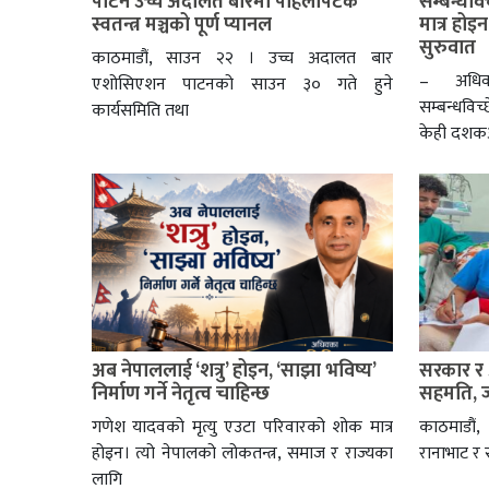
पाटन उच्च अदालत बारमा पहिलोपटक
सम्बन्धविच
स्वतन्त्र मञ्चको पूर्ण प्यानल
मात्र होइ
सुरुवात
काठमाडौं, साउन २२ । उच्च अदालत बार
– अधिवक
एशोसिएशन पाटनको साउन ३० गते हुने
सम्बन्धविच
कार्यसमिति तथा
केही दशकअ
अब नेपाललाई ‘शत्रु’ होइन, ‘साझा भविष्य’
सरकार र 
निर्माण गर्ने नेतृत्व चाहिन्छ
सहमति, ज
गणेश यादवको मृत्यु एउटा परिवारको शोक मात्र
काठमाडौं
होइन। त्यो नेपालको लोकतन्त्र, समाज र राज्यका
रानाभाट र
लागि