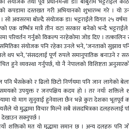
ा संयोजक तथा पूर्व प्रधानमन्त्री डा। बाबुराम भट्टराईले का
को कपडामा दस्तखत गरी अभियानको शुभारम्भ गरे । यो उ
हो । सो अवसरमा बोल्दै संयोजक डा। भट्टराईले विगत २५ वर्षमा
एक वर्ष्भित्र मात्रै तीन वटा सरकार बनेको भन्दै भट्टराईले
पमा परिवर्तन गर्नुको विकल्प नरहेकोमा जोड दिए । तत्कालिन 
मितिका संयोजक पनि रहेका उनले भने, ‘जनताको सुझाव पनि प्
ियो’ उनले थप भने, ‘संसदलाई पूर्ण रुपले समानुपातिक बनाउने र स
ाचित हुने व्यवस्था गर्नुपर्छ, यो नै नेपालको विशिष्टता अनुसारको 
 पनि भैसकेको र ढिलो छिटो निर्णयमा पनि जान लागेको बेला
समयको उपयुक्त र जनपक्षिय कदम हो । तर नयाँ शक्तिले
रियामा यो माग सुनुवाई हुनेवाला छैन भन्ने कुरा देशका भूतपूर्व क
 त्यसैले यो मुद्धामा विचार मिल्ने सबै संसदभित्रका दलहरुलाई
 देखाउन सक्नुपर्छ ।
 नयाँं शक्तिको मत यो मुद्धामा समान छ । अन्य दलहरु पनि ज