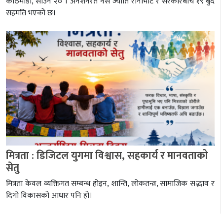
काठमाडौं, साउन २० । अनशनरत नर्स ज्योति रानाभाट र सरकारबीच १९ बुँदे
सहमति भएको छ।
मित्रता : डिजिटल युगमा विश्वास, सहकार्य र मानवताको
सेतु
मित्रता केवल व्यक्तिगत सम्बन्ध होइन, शान्ति, लोकतन्त्र, सामाजिक सद्भाव र
दिगो विकासको आधार पनि हो।